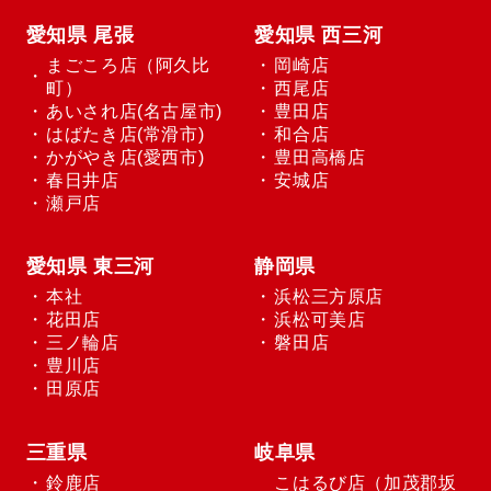
愛知県 尾張
愛知県 西三河
まごころ店（阿久比
岡崎店
町）
西尾店
あいされ店(名古屋市)
豊田店
はばたき店(常滑市)
和合店
かがやき店(愛西市)
豊田高橋店
春日井店
安城店
瀬戸店
愛知県 東三河
静岡県
本社
浜松三方原店
花田店
浜松可美店
三ノ輪店
磐田店
豊川店
田原店
三重県
岐阜県
鈴鹿店
こはるび店（加茂郡坂